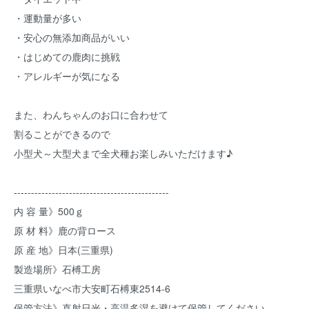
・運動量が多い
・安心の無添加商品がいい
・はじめての鹿肉に挑戦
・アレルギーが気になる
また、わんちゃんのお口に合わせて
割ることができるので
小型犬～大型犬まで全犬種お楽しみいただけます♪
---------------------------------------------
内 容 量》500ｇ
原 材 料》鹿の背ロース
原 産 地》日本(三重県)
製造場所》石榑工房
三重県いなべ市大安町石榑東2514-6
保管方法》直射日光・高温多湿を避けて保管してください。