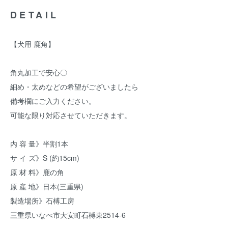
DETAIL
【犬用 鹿角】
角丸加工で安心〇
細め・太めなどの希望がございましたら
備考欄にご入力ください。
可能な限り対応させていただきます。
内 容 量》半割1本
サ イ ズ》S (約15cm)
原 材 料》鹿の角
原 産 地》日本(三重県)
製造場所》石榑工房
三重県いなべ市大安町石榑東2514-6