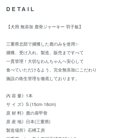
DETAIL
【犬用 無添加 鹿骨ジャーキー 羽子板】
三重県北部で捕獲した鹿のみを使用✨
捕獲、受け入れ、製造、販売まですべて
一貫管理！大切なわんちゃんへ安心して
食べていただけるよう、完全無添加にこだわり
施設の衛生管理を徹底しております。
内 容 量》1本
サ イ ズ》S (15cm-18cm)
原 材 料》鹿の肩甲骨
原 産 地》日本(三重県)
製造場所》石榑工房