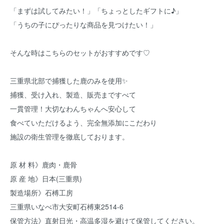
「まずは試してみたい！」「ちょっとしたギフトに♪」
「うちの子にぴったりな商品を見つけたい！」
そんな時はこちらのセットがおすすめです♡
三重県北部で捕獲した鹿のみを使用✨
捕獲、受け入れ、製造、販売まですべて
一貫管理！大切なわんちゃんへ安心して
食べていただけるよう、完全無添加にこだわり
施設の衛生管理を徹底しております。
原 材 料》鹿肉・鹿骨
原 産 地》日本(三重県)
製造場所》石榑工房
三重県いなべ市大安町石榑東2514-6
保管方法》直射日光・高温多湿を避けて保管してください。