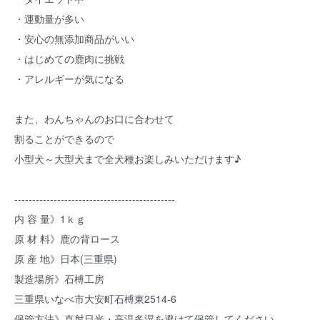
・運動量が多い
・安心の無添加商品がいい
・はじめての鹿肉に挑戦
・アレルギーが気になる
また、わんちゃんのお口に合わせて
割ることができるので
小型犬～大型犬まで全犬種お楽しみいただけます♪
---------------------------------------------
内 容 量》1ｋｇ
原 材 料》鹿の背ロース
原 産 地》日本(三重県)
製造場所》石榑工房
三重県いなべ市大安町石榑東2514-6
保管方法》直射日光・高温多湿を避けて保管してください。